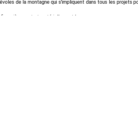
évoles de la montagne qui s'impliquent dans tous les projets p
 financièrement et matériellement !
euse aventure d'En Passant Par la Montagne pourra continuer !
RETOUR A TOUTES LES ACTUS