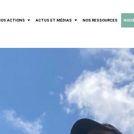
NOS ACTIONS
ACTUS ET MÉDIAS
NOS RESSOURCES
NOUS
ER
AFFICHER
AFFICHER
LE
LE
SOUS-
SOUS-
MENU
MENU