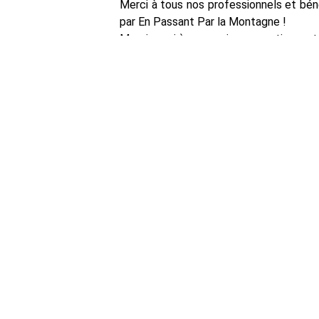
Merci à tous nos professionnels et bén
par En Passant Par la Montagne !
Merci aussi à ceux qui nous soutiennent
.
.. C'est grâce à tout cela que la fabul
Le rapport d'activité 2021
PRÉCÉDENT