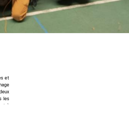
es et
chage
 deux
s les
ant à