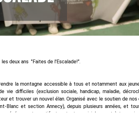
 les deux ans "Faites de l'Escalade!".
rendre la montagne accessible à tous et notamment aux jeun
e vie difficiles (exclusion sociale, handicap, maladie, décro
uteur et trouver un nouvel élan. Organisé avec le soutien de nos
ont-Blanc et section Annecy), depuis plusieurs années, et tou
 un événement sportif et surtout convivial, ouvert à tous, vis
 objectifs phares de l’association.