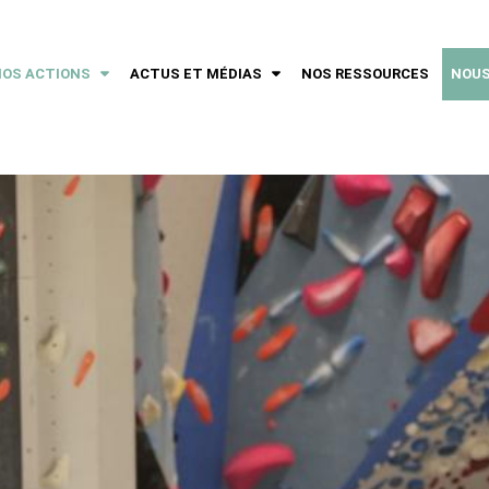
NOS ACTIONS
ACTUS ET MÉDIAS
NOS RESSOURCES
NOUS
ER
AFFICHER
AFFICHER
LE
LE
SOUS-
SOUS-
MENU
MENU